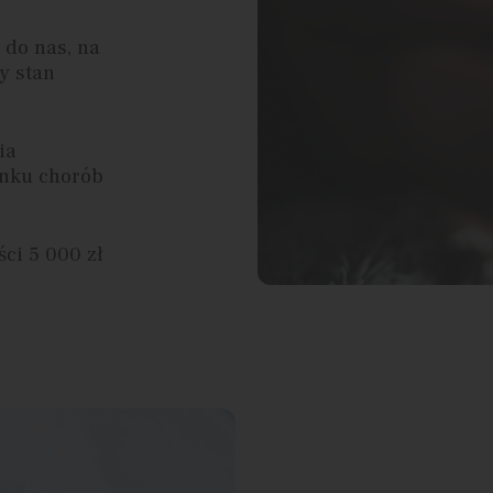
 do nas, na
y stan
ia
unku chorób
ci 5 000 zł