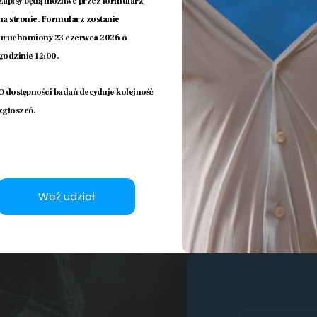
Zapisy będą możliwe przez formularz
na stronie. Formularz zostanie
uruchomiony 23 czerwca 2026 o
godzinie 12:00.
O dostępności badań decyduje kolejność
zgłoszeń.
Weź udział