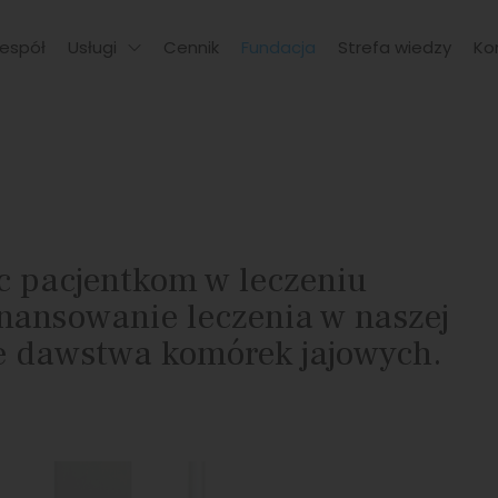
espół
Usługi
Cennik
Fundacja
Strefa wiedzy
Ko
c pacjentkom w leczeniu
inansowanie leczenia w naszej
e dawstwa komórek jajowych.