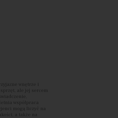
rzyjazne wnętrze i
sprzęt, ale jej sercem
oświadczenie,
letnia współpraca
cjenci mogą liczyć na
akości, a także na