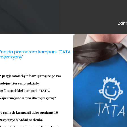
Zamk
Dar Życ
Eneida partnerem kampanii "TATA. Najważniejsze słowo dla
mężczyzny"
Jeżeli Twoim
niepłodnej pa
Z przyjemnością informujemy, że po raz
zaangażowani
kolejny bierzemy udział w
przez 70 czy 
ogólnopolskiej kampanii "TATA.
pomaganie i
Najważniejsze słowo dla mężczyzny"
W ramach kampanii udostępniamy 10
bezpłatnych badań nasienia.