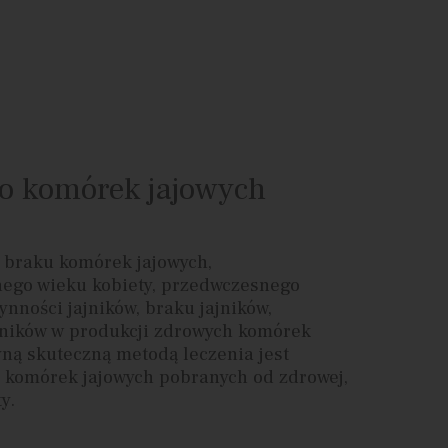
 komórek jajowych
braku komórek jajowych,
go wieku kobiety, przedwczesnego
nności jajników, braku jajników,
ajników w produkcji zdrowych komórek
yną skuteczną metodą leczenia jest
 komórek jajowych pobranych od zdrowej,
ty.