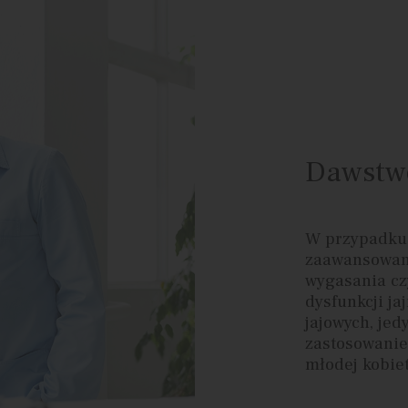
Dawstwo
W przypadku 
zaawansowane
wygasania czy
dysfunkcji j
jajowych, jed
zastosowanie
młodej kobie