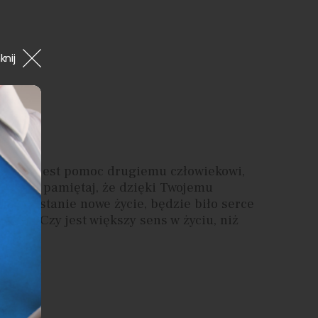
nij
ia
 celem jest pomoc drugiemu człowiekowi,
rze, to pamiętaj, że dzięki Twojemu
u powstanie nowe życie, będzie biło serce
80 lat. Czy jest większy sens w życiu, niż
nnym?