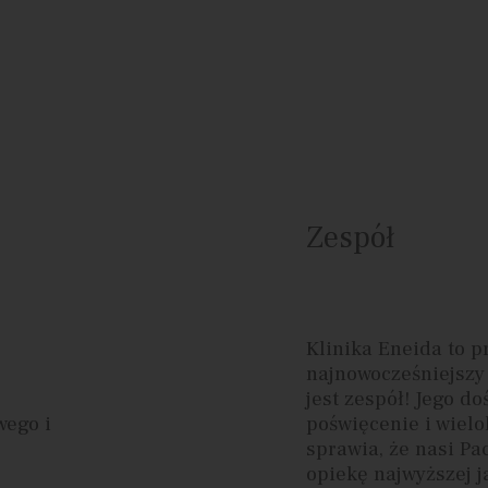
Zespół
Klinika Eneida to p
najnowocześniejszy 
jest zespół! Jego d
wego i
poświęcenie i wielo
sprawia, że nasi Pa
opiekę najwyższej j