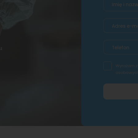
Imię i naz
Adres e-ma
u
Telefon
Wyrażam z
osobowych