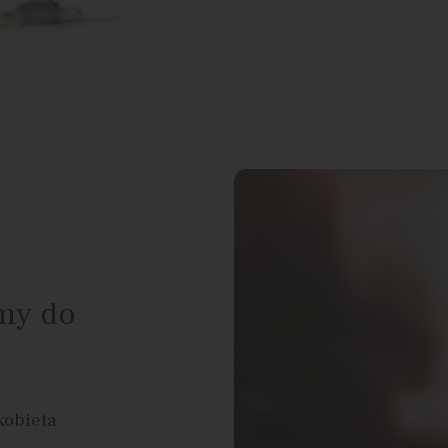
my do
kobieta