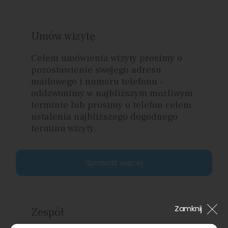
Umów wizytę
Celem umówienia wizyty prosimy o
pozostawienie swojego adresu
mailowego i numeru telefonu -
oddzwonimy w najbliższym możliwym
terminie lub prosimy o telefon celem
ustalenia najbliższego dogodnego
terminu wizyty.
Sprawdź więcej
Zamknij
Zespół