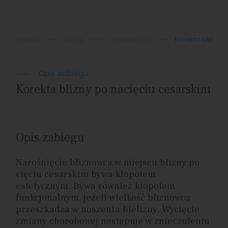
Eneida
Usługi
Ginekologia
Korekta blizny 
Opis zabiegu
Korekta blizny po nacięciu cesarskim
Opis zabiegu
Narośnięcie bliznowca w miejscu blizny po
cięciu cesarskim bywa kłopotem
estetycznym. Bywa również kłopotem
funkcjonalnym, jeżeli wielkość bliznowca
przeszkadza w noszeniu bielizny. Wycięcie
zmiany chorobowej następuje w znieczuleniu