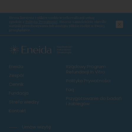
Strona korzysta z plików cookie w celu realizacji usług
zgodnie z
Polityką Prywatności
. Możesz samodzielnie określić
warunki przechowywania lub dostępu plików cookie w Twojej
przeglądarce.
Eneida
Rządowy Program
Refundacji In Vitro
Zespół
Polityka Prywatności
Cennik
Faq
Fundacja
Przygotowanie do badań
Strefa wiedzy
i zabiegów
Kontakt
Umów wizytę