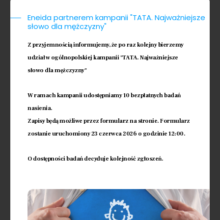
Klinika Eneida to przyjazne wnętrze i
najnowocześniejszy sprzęt, ale jej
Eneida partnerem kampanii "TATA. Najważniejsze
słowo dla mężczyzny"
sercem jest zespół! Jego
doświadczenie, poświęcenie i
Z przyjemnością informujemy, że po raz kolejny bierzemy
wieloletnia współpraca sprawia, że
udział w ogólnopolskiej kampanii "TATA. Najważniejsze
nasi Pacjenci mogą liczyć na opiekę
słowo dla mężczyzny"
najwyższej jakości, a także na
zrozumienie i wsparcie w procesie
leczenia.
W ramach kampanii udostępniamy 10 bezpłatnych badań
nasienia.
Zapisy będą możliwe przez formularz na stronie. Formularz
Sprawdź więcej
zostanie uruchomiony 23 czerwca 2026 o godzinie 12:00.
O dostępności badań decyduje kolejność zgłoszeń.
Strefa wiedzy
Jeżeli w strefie wiedzy nie znajdą
Państwo odpowiedzi na interesujące