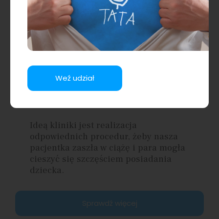
zagadnienie prosimy o wysłanie
wiadomości na adres
kontakt@eneida.pl .
Sprawdź więcej
Weź udział
Idea kliniki
Ideą kliniki jest realizacja
odpowiednich procedur, żeby nasza
pacjentka zaszła w ciążę i para mogła
cieszyć się szczęściem posiadania
dziecka.
Sprawdź więcej