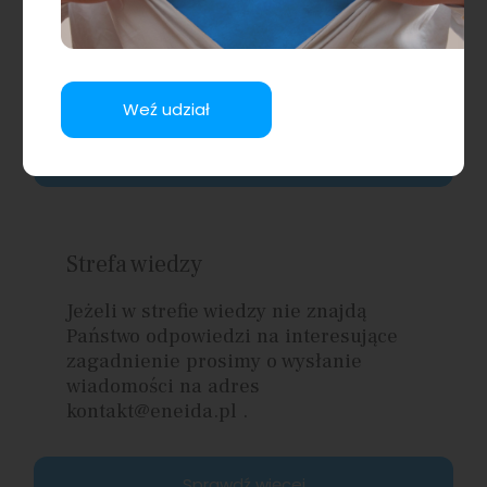
nasi Pacjenci mogą liczyć na opiekę
najwyższej jakości, a także na
zrozumienie i wsparcie w procesie
leczenia.
Weź udział
Sprawdź więcej
Strefa wiedzy
Jeżeli w strefie wiedzy nie znajdą
Państwo odpowiedzi na interesujące
zagadnienie prosimy o wysłanie
wiadomości na adres
kontakt@eneida.pl .
Sprawdź więcej