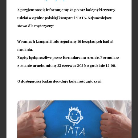
pozostawienie swojego adresu
Z przyjemnością informujemy, że po raz kolejny bierzemy
mailowego i numeru telefonu -
udział w ogólnopolskiej kampanii "TATA. Najważniejsze
oddzwonimy w najbliższym możliwym
terminie lub prosimy o telefon celem
słowo dla mężczyzny"
ustalenia najbliższego dogodnego
terminu wizyty.
W ramach kampanii udostępniamy 10 bezpłatnych badań
nasienia.
Zapisy będą możliwe przez formularz na stronie. Formularz
Sprawdź więcej
zostanie uruchomiony 23 czerwca 2026 o godzinie 12:00.
O dostępności badań decyduje kolejność zgłoszeń.
Zespół
Klinika Eneida to przyjazne wnętrze i
najnowocześniejszy sprzęt, ale jej
sercem jest zespół! Jego
doświadczenie, poświęcenie i
wieloletnia współpraca sprawia, że