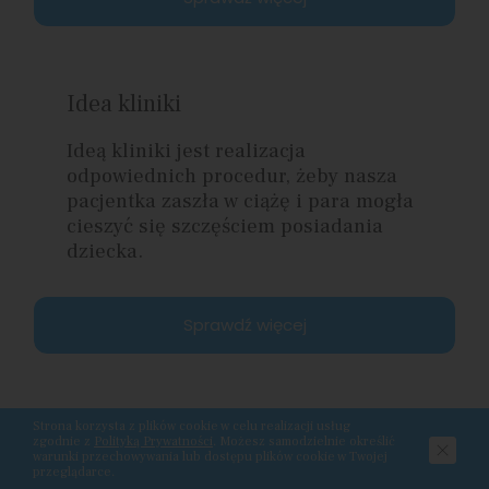
Idea kliniki
Ideą kliniki jest realizacja
odpowiednich procedur, żeby nasza
pacjentka zaszła w ciążę i para mogła
cieszyć się szczęściem posiadania
dziecka.
Sprawdź więcej
Strona korzysta z plików cookie w celu realizacji usług
zgodnie z
Polityką Prywatności
. Możesz samodzielnie określić
warunki przechowywania lub dostępu plików cookie w Twojej
przeglądarce.