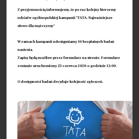
nasi Pacjenci mogą liczyć na opiekę
najwyższej jakości, a także na
Z przyjemnością informujemy, że po raz kolejny bierzemy
zrozumienie i wsparcie w procesie
udział w ogólnopolskiej kampanii "TATA. Najważniejsze
leczenia.
słowo dla mężczyzny"
W ramach kampanii udostępniamy 10 bezpłatnych badań
Sprawdź więcej
nasienia.
Zapisy będą możliwe przez formularz na stronie. Formularz
zostanie uruchomiony 23 czerwca 2026 o godzinie 12:00.
Strefa wiedzy
O dostępności badań decyduje kolejność zgłoszeń.
Jeżeli w strefie wiedzy nie znajdą
Państwo odpowiedzi na interesujące
zagadnienie prosimy o wysłanie
wiadomości na adres
kontakt@eneida.pl .
Sprawdź więcej