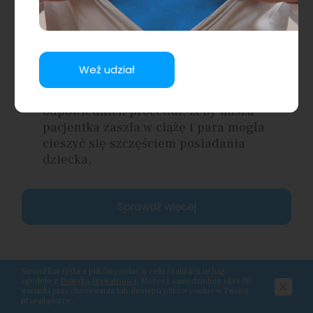
Idea kliniki
Weź udział
Ideą kliniki jest realizacja
odpowiednich procedur, żeby nasza
pacjentka zaszła w ciążę i para mogła
cieszyć się szczęściem posiadania
dziecka.
Sprawdź więcej
Strona korzysta z plików cookie w celu realizacji usług
zgodnie z
Polityką Prywatności
. Możesz samodzielnie określić
warunki przechowywania lub dostępu plików cookie w Twojej
przeglądarce.