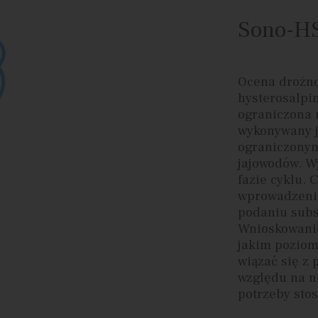
Sono-H
Ocena drożno
hysterosalpi
ograniczona 
wykonywany j
ograniczonym
jajowodów. W
fazie cyklu. 
wprowadzeniu
podaniu subs
Wnioskowanie
jakim poziom
wiązać się z 
względu na n
potrzeby sto