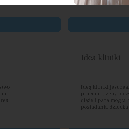
Idea kliniki
ństwo
Ideą kliniki jest r
nie
procedur, żeby nasz
dres
ciążę i para mogła 
posiadania dziecka