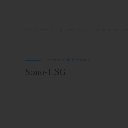
Eneida
Usługi
Leczenie niepłodności
Leczenie nipłodności
Sono-HSG