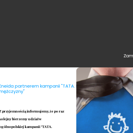
Zamk
Eneida partnerem kampanii "TATA. Najważniejsze słowo dla
mężczyzny"
Z przyjemnością informujemy, że po raz
kolejny bierzemy udział w
ogólnopolskiej kampanii "TATA.