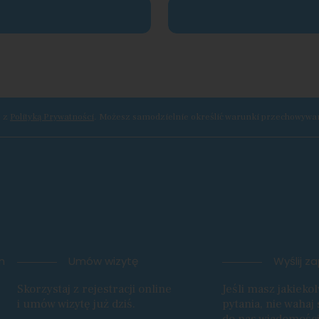
e z
Polityką Prywatności
. Możesz samodzielnie określić warunki przechowywani
n
Umów wizytę
Wyślij z
Skorzystaj z rejestracji online
Jeśli masz jakieko
i umów wizytę już dziś.
pytania, nie wahaj 
do nas wiadomości