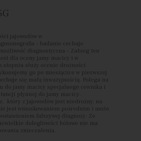
SG
ści jajowodów w
ngosonografia - badanie cechuje
możliwość diagnostyczna – Zabieg ten
est dla oceny jamy macicy i w
 stopniu służy ocenie drożności
ykonujemy go po miesiączce w pierwszej
Cechuje się małą inwazyjnością. Polega na
 do jamy macicy specjalnego cewnika i
tancji płynnej do jamy macicy.
, który z jajowodów jest niedrożny, na
ie jest wnioskowaniem pośrednim i może
postawieniem fałszywej diagnozy. Ze
iewielkie dolegliwości bólowe nie ma
sowania znieczulenia.