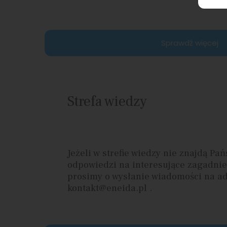
Sprawdź więcej
Strefa wiedzy
Jeżeli w strefie wiedzy nie znajdą Pa
odpowiedzi na interesujące zagadnie
prosimy o wysłanie wiadomości na a
kontakt@eneida.pl .