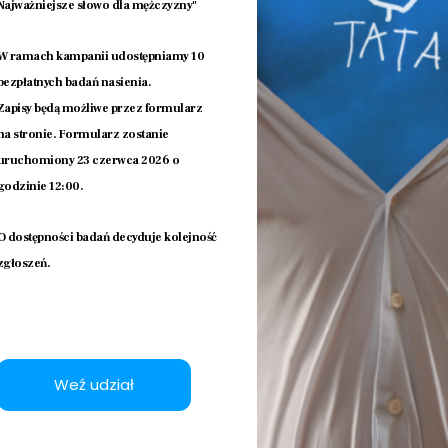
Najważniejsze słowo dla mężczyzny"
W ramach kampanii udostępniamy 10
bezpłatnych badań nasienia.
Zapisy będą możliwe przez formularz
na stronie. Formularz zostanie
uruchomiony 23 czerwca 2026 o
Zespół
godzinie 12:00.
O dostępności badań decyduje kolejność
zgłoszeń.
Klinika Eneida to p
najnowocześniejszy 
jest zespół! Jego d
wego i
poświęcenie i wielo
sprawia, że nasi Pa
Weź udział
opiekę najwyższej j
zrozumienie i wspa
ty.
leczenia.