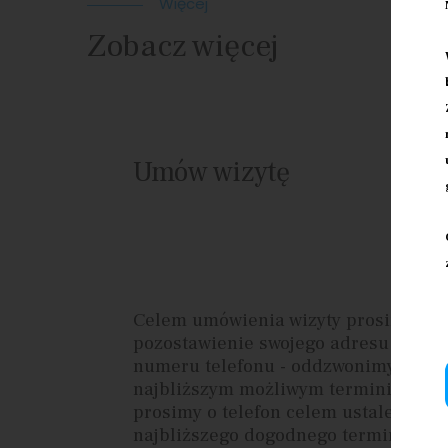
Więcej
Zobacz więcej
Umów wizytę
Celem umówienia wizyty prosimy o
pozostawienie swojego adresu mailo
numeru telefonu - oddzwonimy w
najbliższym możliwym terminie lub
prosimy o telefon celem ustalenia
najbliższego dogodnego terminu wizy