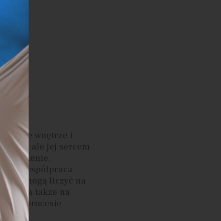
rzyjazne wnętrze i
sprzęt, ale jej sercem
oświadczenie,
letnia współpraca
cjenci mogą liczyć na
akości, a także na
rcie w procesie