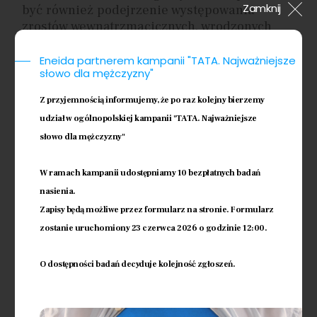
Zamknij
być również podejrzenie występowania
zrostów wewnątrzmacicznych, wrodzonych
wad w budowie macicy, czy usuniecie wkładki
wewnątrzmacicznej której nie można usunąć
Eneida partnerem kampanii "TATA. Najważniejsze
słowo dla mężczyzny"
w konwencjonalny sposób.
Z przyjemnością informujemy, że po raz kolejny bierzemy
Dysponujemy hysteroskopem firmy STORZ z
udział w ogólnopolskiej kampanii "TATA. Najważniejsze
cienkim płaszczem zewnętrznym
słowo dla mężczyzny"
umożliwiającym założenie hysteroskopu do
jamy macicy bez konieczności jego
poszerzania przez tzw. hegarowanie. Zabieg
W ramach kampanii udostępniamy 10 bezpłatnych badań
jest dzięki temu mniej inwazyjny.
nasienia.
Hysteroskop posiada kanał roboczy przez
Zapisy będą możliwe przez formularz na stronie. Formularz
który możemy wprowadzić do jamy macicy
zostanie uruchomiony 23 czerwca 2026 o godzinie 12:00.
narzędzia do działań zabiegowych
O dostępności badań decyduje kolejność zgłoszeń.
Wróć do usług