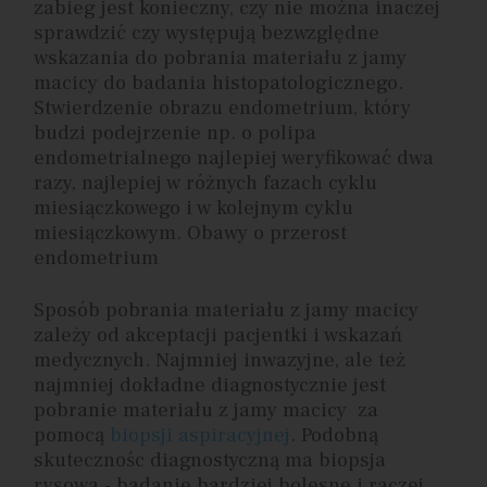
zabieg jest konieczny, czy nie można inaczej
sprawdzić czy występują bezwzględne
wskazania do pobrania materiału z jamy
macicy do badania histopatologicznego.
Stwierdzenie obrazu endometrium, który
budzi podejrzenie np. o polipa
endometrialnego najlepiej weryfikować dwa
razy, najlepiej w różnych fazach cyklu
miesiączkowego i w kolejnym cyklu
miesiączkowym. Obawy o przerost
endometrium
Sposób pobrania materiału z jamy macicy
zależy od akceptacji pacjentki i wskazań
medycznych. Najmniej inwazyjne, ale też
najmniej dokładne diagnostycznie jest
pobranie materiału z jamy macicy za
pomocą
biopsji aspiracyjnej
. Podobną
skutecznośc diagnostyczną ma biopsja
rysowa - badanie bardziej bolesne i raczej