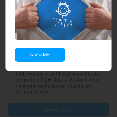
Więcej
Zobacz więcej
Umów wizytę
Weź udział
Celem umówienia wizyty prosimy o
pozostawienie swojego adresu
mailowego i numeru telefonu -
oddzwonimy w najbliższym możliwym
terminie lub prosimy o telefon celem
ustalenia najbliższego dogodnego
terminu wizyty.
Sprawdź więcej