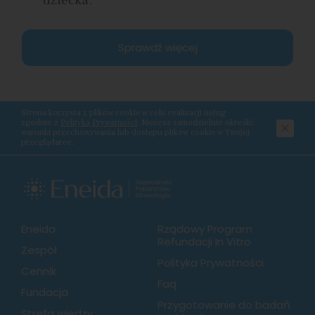
dziecka.
Sprawdź więcej
Strona korzysta z plików cookie w celu realizacji usług
zgodnie z
Polityką Prywatności
. Możesz samodzielnie określić
warunki przechowywania lub dostępu plików cookie w Twojej
przeglądarce.
Eneida
Rządowy Program
Refundacji In Vitro
Zespół
Polityka Prywatności
Cennik
Faq
Fundacja
Przygotowanie do badań
Strefa wiedzy