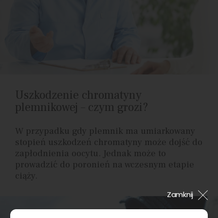
Uszkodzenie chromatyny
plemnikowej – czym grozi?
W przypadku gdy plemnik ma umiarkowany
stopień uszkodzeń chromatyny może dojść do
zapłodnienia oocytu. Jednak może to
prowadzić do poronień na wczesnym etapie
ciąży.
Zamknij