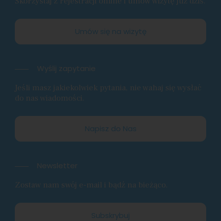
Skorzystaj z rejestracji online i umów wizytę już dziś.
Umów się na wizytę
Wyślij zapytanie
Jeśli masz jakiekolwiek pytania, nie wahaj się wysłać
do nas wiadomości.
Napisz do Nas
Newsletter
Zostaw nam swój e-mail i bądź na bieżąco.
Subskrybuj