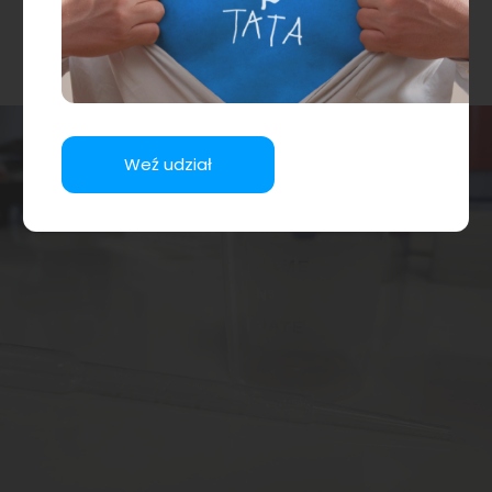
pochodzące ze środowiska w tym dym
tytoniowy, siedzący tryb życia, obecność w
nasieniu wolnych rodników.
Weź udział