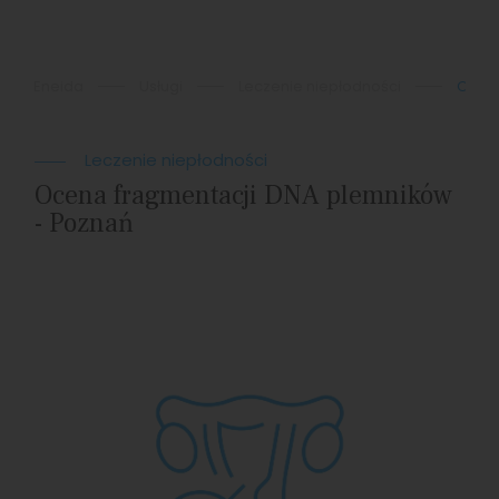
Eneida
Usługi
Leczenie niepłodności
Ocena
Leczenie niepłodności
Ocena fragmentacji DNA plemników
- Poznań