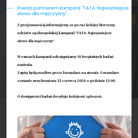
Eneida partnerem kampanii "TATA. Najważniejsze
słowo dla mężczyzny"
Z przyjemnością informujemy, że po raz kolejny bierzemy
udział w ogólnopolskiej kampanii "TATA. Najważniejsze
słowo dla mężczyzny"
W ramach kampanii udostępniamy 10 bezpłatnych badań
nasienia.
Zapisy będą możliwe przez formularz na stronie. Formularz
zostanie uruchomiony 23 czerwca 2026 o godzinie 12:00.
O dostępności badań decyduje kolejność zgłoszeń.
Co uszkadza DNA plemników?
Wpływ na wzrost fragmentacji DNA w
plemnikach mogą mieć np. toksyny