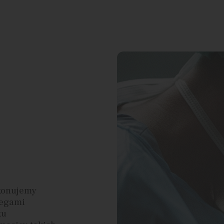
ykonujemy
iegami
ku