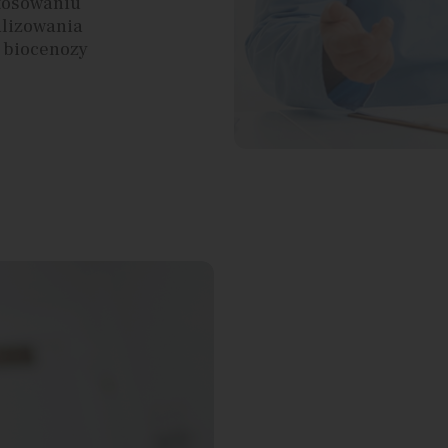
stosowaniu
lizowania
 biocenozy