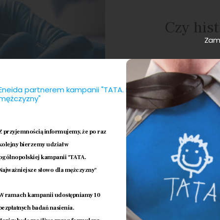
Czy hist
Zamk
Histeroskopi
krótkim znie
eliminuje od
Eneida partnerem kampanii "TATA. Najważniejsze słowo dla
histeroskopię
mężczyzny"
znaczącym dy
rekonwalescen
ogranicza si
Z przyjemnością informujemy, że po raz
do znieczule
kolejny bierzemy udział w
dwudniowe p
ogólnopolskiej kampanii "TATA.
Najważniejsze słowo dla mężczyzny"
W ramach kampanii udostępniamy 10
bezpłatnych badań nasienia.