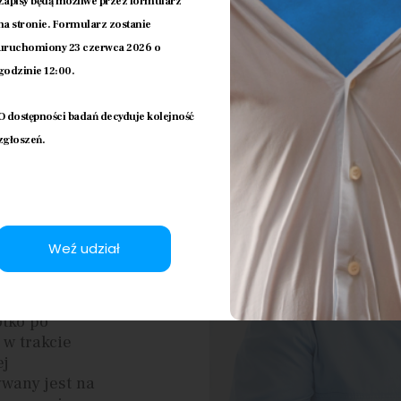
Zapisy będą możliwe przez formularz
na stronie. Formularz zostanie
uruchomiony 23 czerwca 2026 o
godzinie 12:00.
O dostępności badań decyduje kolejność
zgłoszeń.
Weź udział
ótko po
 w trakcie
ej
wany jest na