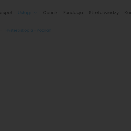
espół
Usługi
Cennik
Fundacja
Strefa wiedzy
Ko
Hysteroskopia - Poznań