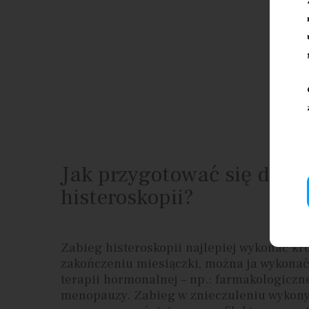
Jak przygotować się do
histeroskopii?
Zabieg histeroskopii najlepiej wykonać kr
zakończeniu miesiączki, można ja wykonać
terapii hormonalnej – np.: farmakologiczn
menopauzy. Zabieg w znieczuleniu wykony