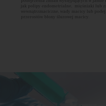
podejrzenia zmian występujących w jamie 
jak polipy endometrialne, mięśniaki lub z
wewnątrzmaciczne, wady macicy lub podej
przerostów błony śluzowej macicy.