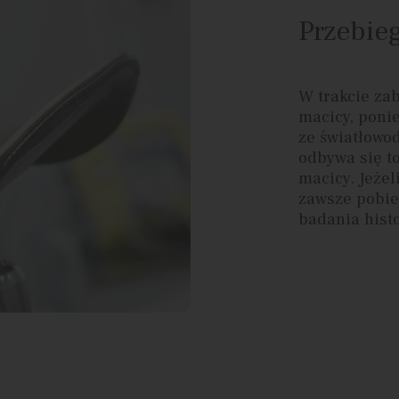
Przebieg
W trakcie za
macicy, poni
ze światłowo
odbywa się t
macicy. Jeżel
zawsze pobie
badania hist