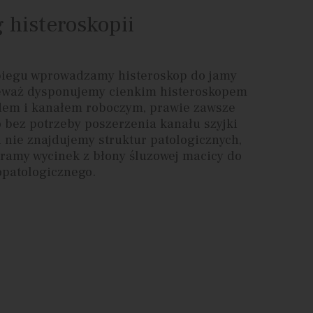
 histeroskopii
biegu wprowadzamy histeroskop do jamy
eważ dysponujemy cienkim histeroskopem
dem i kanałem roboczym, prawie zawsze
o bez potrzeby poszerzenia kanału szyjki
i nie znajdujemy struktur patologicznych,
ramy wycinek z błony śluzowej macicy do
opatologicznego.