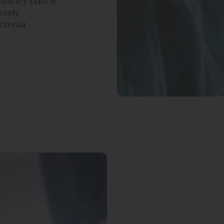
macicy takich
rosty
rzenia