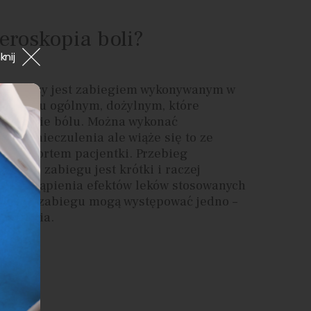
eroskopia boli?
nij
a macicy jest zabiegiem wykonywanym w
czuleniu ogólnym, dożylnym, które
czuwanie bólu. Można wykonać
 bez znieczulenia ale wiąże się to ze
skomfortem pacjentki. Przebieg
cji po zabiegu jest krótki i raczej
ę do ustąpienia efektów leków stosowanych
nia. Po zabiegu mogą występować jedno –
lamienia.