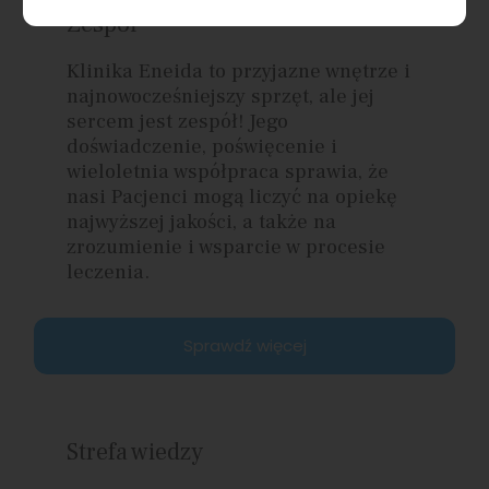
Zespół
Klinika Eneida to przyjazne wnętrze i
najnowocześniejszy sprzęt, ale jej
sercem jest zespół! Jego
doświadczenie, poświęcenie i
wieloletnia współpraca sprawia, że
nasi Pacjenci mogą liczyć na opiekę
najwyższej jakości, a także na
zrozumienie i wsparcie w procesie
leczenia.
Sprawdź więcej
Strefa wiedzy