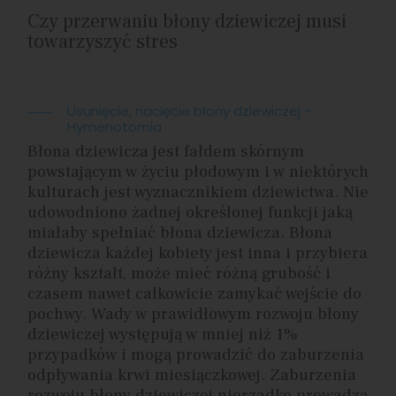
Czy przerwaniu błony dziewiczej musi
towarzyszyć stres
Usunięcie, nacięcie błony dziewiczej -
Hymenotomia
Błona dziewicza jest fałdem skórnym
powstającym w życiu płodowym i w niektórych
kulturach jest wyznacznikiem dziewictwa. Nie
udowodniono żadnej określonej funkcji jaką
miałaby spełniać błona dziewicza. Błona
dziewicza każdej kobiety jest inna i przybiera
różny kształt, może mieć różną grubość i
czasem nawet całkowicie zamykać wejście do
pochwy. Wady w prawidłowym rozwoju błony
dziewiczej występują w mniej niż 1%
przypadków i mogą prowadzić do zaburzenia
odpływania krwi miesiączkowej. Zaburzenia
rozwoju błony dziewiczej nierzadko prowadzą