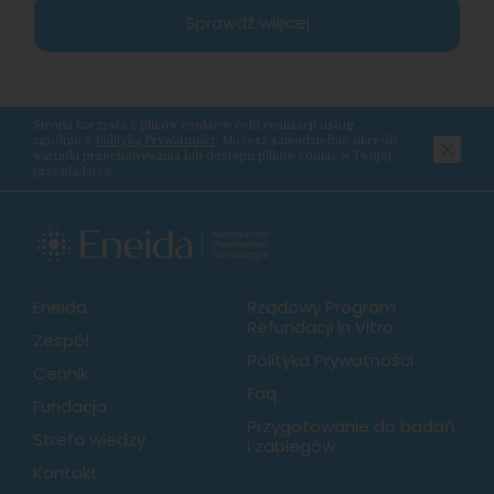
Sprawdź więcej
Strona korzysta z plików cookie w celu realizacji usług
zgodnie z
Polityką Prywatności
. Możesz samodzielnie określić
warunki przechowywania lub dostępu plików cookie w Twojej
przeglądarce.
Eneida
Rządowy Program
Refundacji In Vitro
Zespół
Polityka Prywatności
Cennik
Faq
Fundacja
Przygotowanie do badań
Strefa wiedzy
i zabiegów
Kontakt