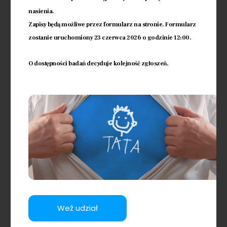
Więcej
nasienia.
Zobacz więcej
Zapisy będą możliwe przez formularz na stronie. Formularz
zostanie uruchomiony 23 czerwca 2026 o godzinie 12:00.
Umów wizytę
O dostępności badań decyduje kolejność zgłoszeń.
Celem umówienia wizyty prosimy o
pozostawienie swojego adresu
mailowego i numeru telefonu -
oddzwonimy w najbliższym możliwym
terminie lub prosimy o telefon celem
ustalenia najbliższego dogodnego
terminu wizyty.
Sprawdź więcej
Weź udział