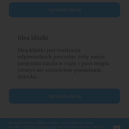
Sprawdź więcej
Idea kliniki
Ideą kliniki jest realizacja
odpowiednich procedur, żeby nasza
pacjentka zaszła w ciążę i para mogła
cieszyć się szczęściem posiadania
dziecka.
Sprawdź więcej
Strona korzysta z plików cookie w celu realizacji usług
zgodnie z
Polityką Prywatności
. Możesz samodzielnie określić