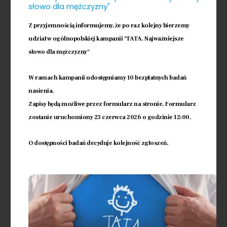
słowo dla mężczyzny"
Celem umówienia wizyty prosimy o
Z przyjemnością informujemy, że po raz kolejny bierzemy
pozostawienie swojego adresu
mailowego i numeru telefonu -
udział w ogólnopolskiej kampanii "TATA. Najważniejsze
oddzwonimy w najbliższym możliwym
słowo dla mężczyzny"
terminie lub prosimy o telefon celem
ustalenia najbliższego dogodnego
W ramach kampanii udostępniamy 10 bezpłatnych badań
terminu wizyty.
nasienia.
Zapisy będą możliwe przez formularz na stronie. Formularz
zostanie uruchomiony 23 czerwca 2026 o godzinie 12:00.
Sprawdź więcej
O dostępności badań decyduje kolejność zgłoszeń.
Zespół
Klinika Eneida to przyjazne wnętrze i
najnowocześniejszy sprzęt, ale jej
sercem jest zespół! Jego
doświadczenie, poświęcenie i