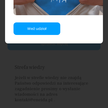
wieloletnia współpraca sprawia, że
nasi Pacjenci mogą liczyć na opiekę
najwyższej jakości, a także na
zrozumienie i wsparcie w procesie
leczenia.
Weź udział
Sprawdź więcej
Strefa wiedzy
Jeżeli w strefie wiedzy nie znajdą
Państwo odpowiedzi na interesujące
zagadnienie prosimy o wysłanie
wiadomości na adres
kontakt@eneida.pl .