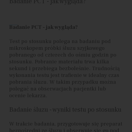
Badanie PCT - jak wygląda?
Badanie PCT - jak wygląda?
Test po stosunku polega na badaniu pod
mikroskopem próbki śluzu szyjkowego
pobranego od czterech do ośmiu godzin po
stosunku. Pobranie materiału trwa kilka
sekund i przebiega bezboleśnie. Trudnością
wykonania testu jest trafienie w idealny czas
pobrania śluzu. W takim przypadku można
polegać na obserwacjach pacjentki lub
ocenie lekarza.
Badanie śluzu - wyniki testu po stosunku
W trakcie badania, przygotowuje się preparat
bezpośredni ze śluzu i obserwuje się go pod