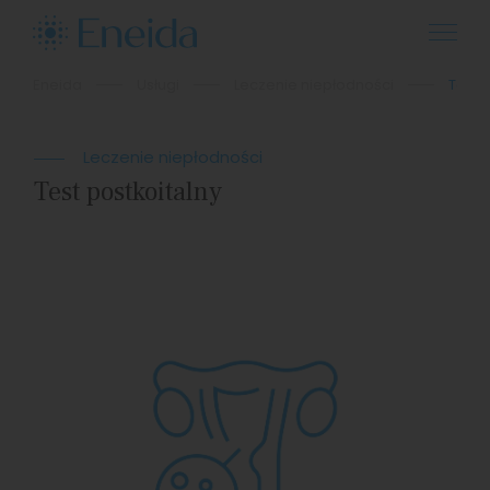
Eneida
Usługi
Leczenie niepłodności
Test 
Leczenie niepłodności
Test postkoitalny